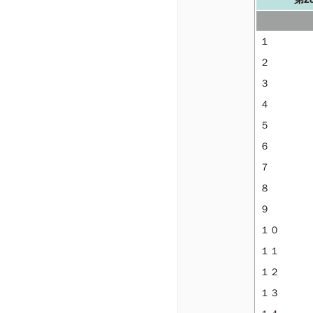
１
２
３
４
５
６
７
８
９
１０
１１
１２
１３