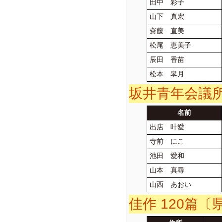
田中 彩子
山下 真宏
齋藤 直美
松尾 恵美子
辰田 香苗
松本 皐月
坂井青年会議所
名前
出店 叶愛
寺前 にこ
池田 愛和
山本 真尋
山西 あおい
佳作 120篇〔