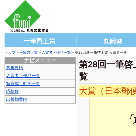
トップ
>
一筆啓上賞
>
入賞者・作品一覧
> 第28回新一筆啓上賞 入賞者一覧
ナビメニュー
第28回一筆啓
募集要項
覧
入賞者・作品一覧
顕賞式・動画一覧
大賞（日本郵便
応募数
出版物案内
「