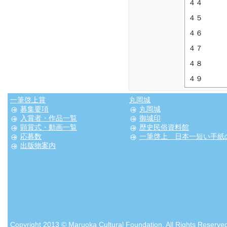
４４
４５
４６
４７
４８
４９
一筆啓上賞
丸岡城
募集要項
丸岡城
入賞者・作品一覧
御城印
顕賞式・動画一覧
歴史民俗資料館
応募数
一筆啓上 日本一短い手紙
出版物案内
Copyright 2013 © Maruoka Cultural Foundation. All Rights Reserve