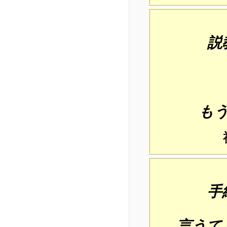
説
も
手
言うて