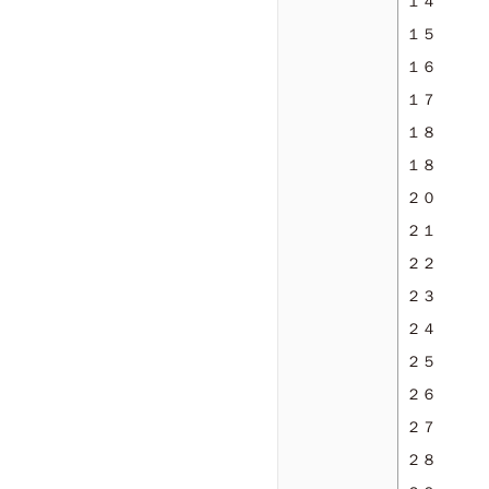
１４
１５
１６
１７
１８
１８
２０
２１
２２
２３
２４
２５
２６
２７
２８