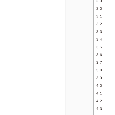
２９
３０
３１
３２
３３
３４
３５
３６
３７
３８
３９
４０
４１
４２
４３