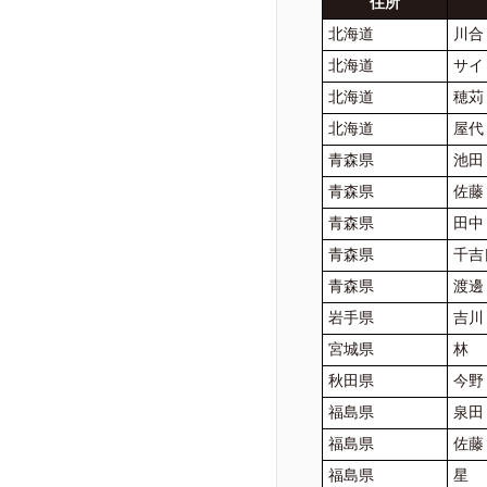
住所
北海道
川合
北海道
サイ
北海道
穂
北海道
屋代
青森県
池田
青森県
佐
青森県
田中
青森県
千
青森県
渡邊
岩手県
吉
宮城県
林
秋田県
今野
福島県
泉田
福島県
佐藤
福島県
星