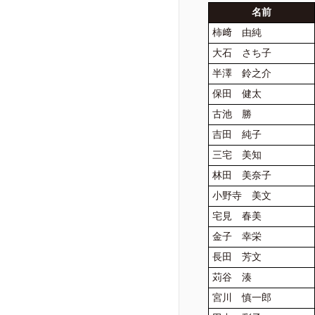
名前
柿﨑 由純
大石 さち子
半澤 鈴之介
保田 健太
古池 勝
吉田 純子
三宅 美知
林田 美奈子
小野寺 美文
宅見 春美
金子 幸栄
長田 芳文
苅谷 湊
宮川 慎一郎