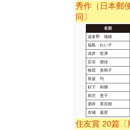
秀作（日本郵便
同〕
名前
波多野 瑞穂
福島 れい子
浅井 世津
定谷 朋佳
牧田 美和子
長坂 均
杉下 和輝
前沢 恵子
酒井 美百樹
赤城 嘉宣
住友賞 20篇