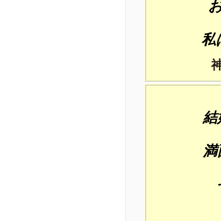
私
結
満